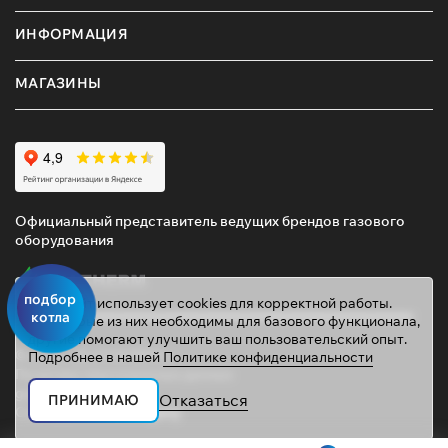
ИНФОРМАЦИЯ
МАГАЗИНЫ
Официальный представитель ведущих брендов газового
оборудования
подбор
Этот сайт использует cookies для корректной работы.
котла
Некоторые из них необходимы для базового функционала,
другие помогают улучшить ваш пользовательский опыт.
© 2026 ТД «ГАЗОВИК»
Подробнее в нашей
Политике конфиденциальности
Политика персональных данных
gazovik55@inbox.ru
Отказаться
ПРИНИМАЮ
Сайт сделали
Mahogany