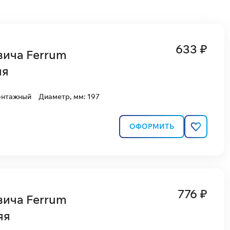
633 ₽
вича Ferrum
яя
онтажный
Диаметр, мм: 197
ОФОРМИТЬ
776 ₽
вича Ferrum
яя