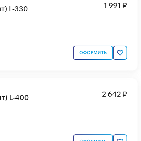
1 991 ₽
т) L-330
ОФОРМИТЬ
2 642 ₽
т) L-400