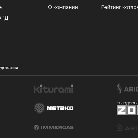
е
О компании
Рейтинг котло
ОРД
удования