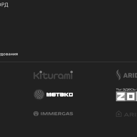
ОРД
удования