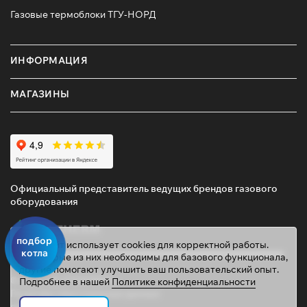
Газовые термоблоки ТГУ-НОРД
ИНФОРМАЦИЯ
МАГАЗИНЫ
Официальный представитель ведущих брендов газового
оборудования
подбор
Этот сайт использует cookies для корректной работы.
котла
Некоторые из них необходимы для базового функционала,
другие помогают улучшить ваш пользовательский опыт.
© 2026 ТД «ГАЗОВИК»
Подробнее в нашей
Политике конфиденциальности
Политика персональных данных
gazovik55@inbox.ru