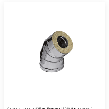
Сэндвич-колено 135 гр. Ferrum (430/0,8 мм +нерж.)