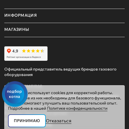
ИНФОРМАЦИЯ
МАГАЗИНЫ
Официальный представитель ведущих брендов газового
оборудования
подбор
Этот сайт использует cookies для корректной работы.
котла
Некоторые из них необходимы для базового функционала,
другие помогают улучшить ваш пользовательский опыт.
© 2026 ТД «ГАЗОВИК»
Подробнее в нашей
Политике конфиденциальности
Политика персональных данных
gazovik55@inbox.ru
Отказаться
ПРИНИМАЮ
Сайт сделали
Mahogany