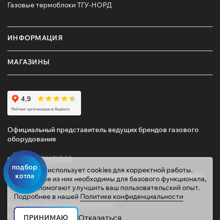
Газовые термоблоки ТГУ-НОРД
ИНФОРМАЦИЯ
МАГАЗИНЫ
Официальный представитель ведущих брендов газового
оборудования
подбор
Этот сайт использует cookies для корректной работы.
котла
Некоторые из них необходимы для базового функционала,
другие помогают улучшить ваш пользовательский опыт.
© 2026 ТД «ГАЗОВИК»
Подробнее в нашей
Политике конфиденциальности
Политика персональных данных
gazovik55@inbox.ru
Отказаться
ПРИНИМАЮ