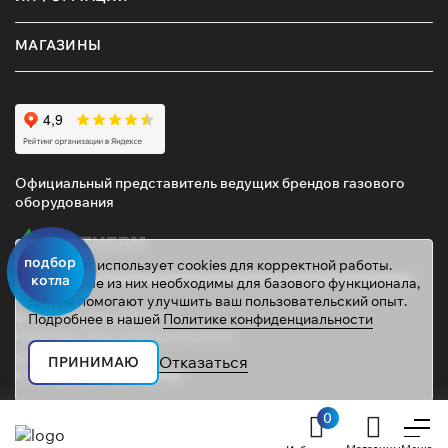
МАГАЗИНЫ
Официальный представитель ведущих брендов газового
оборудования
подбор
Этот сайт использует cookies для корректной работы.
котла
Некоторые из них необходимы для базового функционала,
другие помогают улучшить ваш пользовательский опыт.
© 2026 ТД «ГАЗОВИК»
Подробнее в нашей
Политике конфиденциальности
Политика персональных данных
gazovik55@inbox.ru
Отказаться
ПРИНИМАЮ
Сайт сделали
Mahogany
0