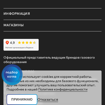
ИНФОРМАЦИЯ
МАГАЗИНЫ
Официальный представитель ведущих брендов газового
оборудования
подбор
котла
Этот сайт использует cookies для корректной работы.
Некоторые из них необходимы для базового функционала,
другие помогают улучшить ваш пользовательский опыт.
© 2026 ТД «ГАЗОВИК»
Подробнее в нашей
Политике конфиденциальности
Политика персональных данных
gazovik55@inbox.ru
Отказаться
ПРИНИМАЮ
Сайт сделали
Mahogany