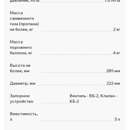
давление, МПа
1.6 МПа
Масса
сжиженного
газа (пропана)
не более, кг
2 кг
Масса
порожнего
баллона, кг
4 кг
Высота не
более, мм
285 мм
Диаметр, мм
222 мм
Запорное
Вентиль - ВБ-2, Клапан -
устройство
КБ-2
Вместимость,
л
5 л