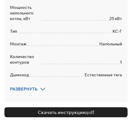
Мощность
напольного
котла, кВт
25 кВт
Тип
КС-Г
Монтаж
Напольный
Количество
контуров
1
Дымоход
Естественная тяга
Переход на
РАЗВЕРНУТЬ
сжиженный газ
Нет
Количество
контуров
1
Скачать инструкцию
pdf
Тип
дымоудаления
Вертикальный