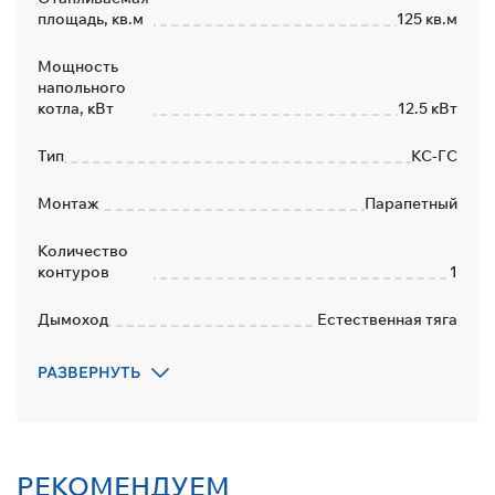
площадь, кв.м
125 кв.м
Мощность
напольного
котла, кВт
12.5 кВт
Тип
КС-ГС
Монтаж
Парапетный
Количество
контуров
1
Дымоход
Естественная тяга
Переход на
РАЗВЕРНУТЬ
сжиженный газ
Да
Количество
контуров
1
РЕКОМЕНДУЕМ