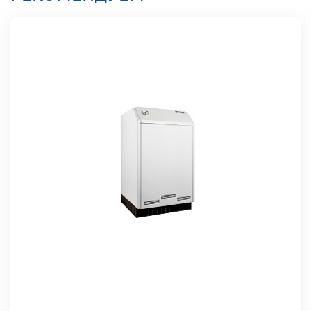
Тип
дымоудаления
Горизонтальный
Встроенный
насос
Нет
Страна-
производитель
Россия
Гарантия
3 года