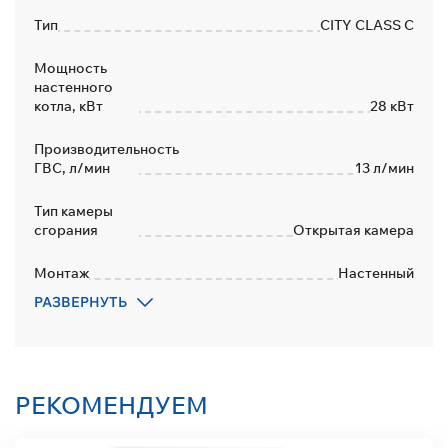
Тип
CITY CLASS C
Мощность
настенного
котла, кВт
28 кВт
Производительность
ГВС, л/мин
13 л/мин
Тип камеры
сгорания
Открытая камера
Монтаж
Настенный
РАЗВЕРНУТЬ
Количество
контуров
2
Дымоход
Коаксиальный
РЕКОМЕНДУЕМ
Материал
теплообменника
Медь