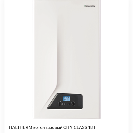
Переход на
сжиженный газ
Да
Удаленное
управление
Нет
Встроенный
насос
Нет
Страна-
производитель
Италия
Гарантия
2 года
ITALTHERM котел газовый CITY CLASS 18 F