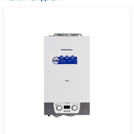
Материал
теплообменника
Нержавеющая сталь
Переход на
сжиженный газ
Да
Удаленное
управление
Да
Встроенный
насос
Нет
Страна-
производитель
Россия
Гарантия
2 года