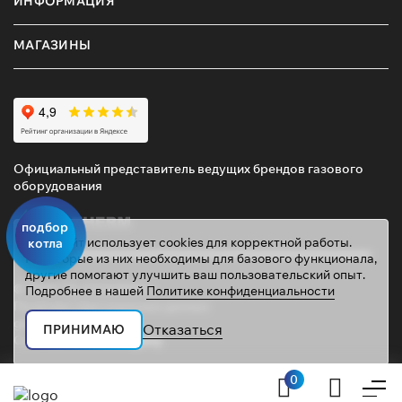
ИНФОРМАЦИЯ
МАГАЗИНЫ
Официальный представитель ведущих брендов газового
оборудования
подбор
Этот сайт использует cookies для корректной работы.
котла
Некоторые из них необходимы для базового функционала,
другие помогают улучшить ваш пользовательский опыт.
© 2026 ТД «ГАЗОВИК»
Подробнее в нашей
Политике конфиденциальности
Политика персональных данных
gazovik55@inbox.ru
Отказаться
ПРИНИМАЮ
Сайт сделали
Mahogany
0