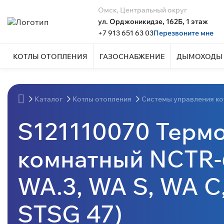
Омск, Центральный округ
ул. Орджоникидзе, 162Б, 1 этаж
+7 913 651 63 03
Перезвоните мне
КОТЛЫ ОТОПЛЕНИЯ
ГАЗОСНАБЖЕНИЕ
ДЫМОХОДЫ 
Каталог
Котлы отопления
Системы управления к
S121110070 Терм
комнатный NCTR-
WA.3, WA S, WA C,
STSG 47)