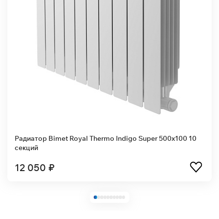
диатор Bimet Royal Thermo Indigo Super 500x100 10
Рад
екций
се
2 050 ₽
4 