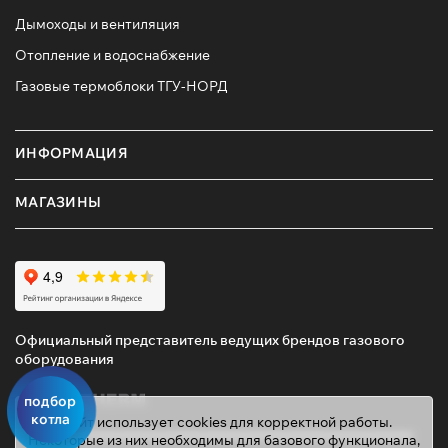
Дымоходы и вентиляция
Отопление и водоснабжение
Газовые термоблоки ТГУ-НОРД
ИНФОРМАЦИЯ
МАГАЗИНЫ
Официальный представитель ведущих брендов газового
оборудования
подбор
котла
Этот сайт использует cookies для корректной работы.
Некоторые из них необходимы для базового функционала,