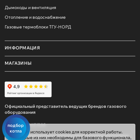
Дымоходы и вентиляция
Отопление и водоснабжение
Газовые термоблоки ТГУ-НОРД
ИНФОРМАЦИЯ
МАГАЗИНЫ
Официальный представитель ведущих брендов газового
оборудования
подбор
котла
Этот сайт использует cookies для корректной работы.
Некоторые из них необходимы для базового функционала,