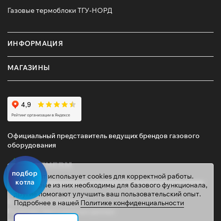
Газовые термоблоки ТГУ-НОРД
ИНФОРМАЦИЯ
МАГАЗИНЫ
Официальный представитель ведущих брендов газового
оборудования
подбор
Этот сайт использует cookies для корректной работы.
котла
Некоторые из них необходимы для базового функционала,
другие помогают улучшить ваш пользовательский опыт.
© 2026 ТД «ГАЗОВИК»
Подробнее в нашей
Политике конфиденциальности
Политика персональных данных
gazovik55@inbox.ru