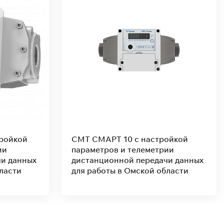
ойкой
Теплоноситель "GROSSETO" 20кг
ии
(-30) пропиленгликоль
и данных
ласти