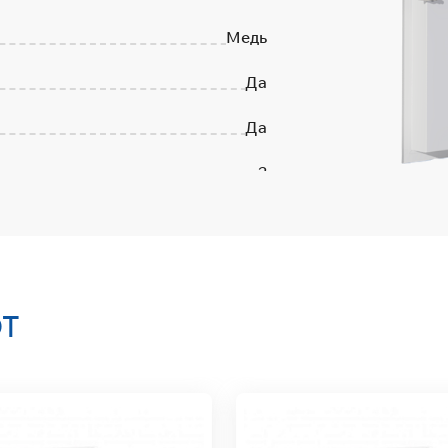
Медь
Да
Да
2
Нет
Россия
2 года
ЮТ