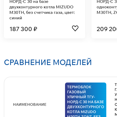
НОРД-С 24 на базе
НОРД-С 2
одноконтурного котла MIZUDO
двухконт
M24TH,без счетчика,синий
M24T,ZON
169 100 ₽
191 40
СРАВНЕНИЕ МОДЕЛЕЙ
ТЕРМОБЛОК
ГАЗОВЫЙ
У
УЛИЧНЫЙ ТГУ-
Н
НОРД-С 30 НА БАЗЕ
НАИМЕНОВАНИЕ
ДВУХКОНТУРНОГО
К
КОТЛА MIZUDO
M
M30TH,ZONT, БЕЗ