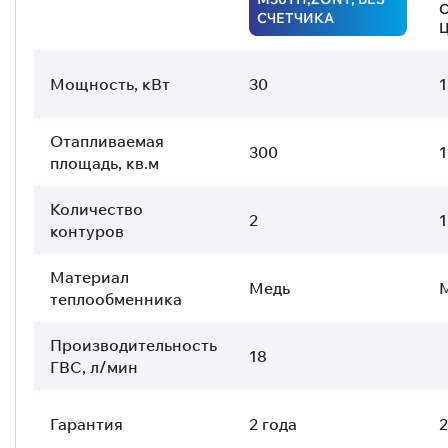
С
СЧЕТЧИКА
Ц
Мощность, кВт
30
1
Отапливаемая
300
1
площадь, кв.м
Количество
2
1
контуров
Материал
Медь
теплообменника
Производительность
18
ГВС, л/мин
Гарантия
2 года
2