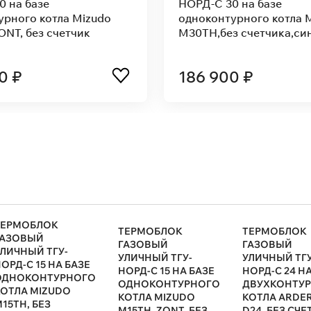
4 на базе
НОРД-С 24 на базе
урного котла Mizudo
двухконтурного котла 
T, без счетчика
M24T, без счётчика газа,
синий
0 ₽
169 100 ₽
ТЕРМОБЛОК
ТЕРМОБЛОК
ТЕРМОБЛОК
ГАЗОВЫЙ
ГАЗОВЫЙ
ГАЗОВЫЙ
ЛИЧНЫЙ ТГУ-
УЛИЧНЫЙ ТГУ-
УЛИЧНЫЙ ТГУ
ОРД-С 15 НА БАЗЕ
НОРД-С 15 НА БАЗЕ
НОРД-С 24 Н
ОДНОКОНТУРНОГО
ОДНОКОНТУРНОГО
ДВУХКОНТУ
ОТЛА MIZUDO
КОТЛА MIZUDO
КОТЛА ARDER
15TH, БЕЗ
M15TH, ZONT, БЕЗ
D24, БЕЗ СЧ