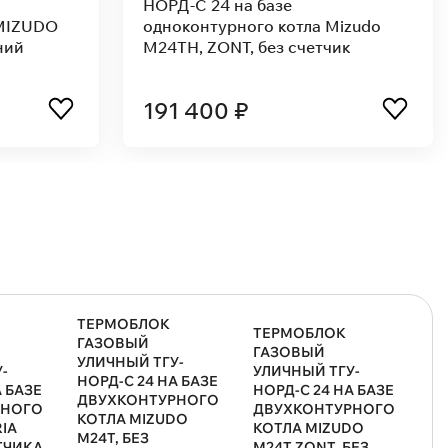
НОРД-С 24 на базе
MIZUDO
двухконтурного котла Arderia
 цвет:
D24, без счетчика газа
155 100 ₽
ТЕРМОБЛОК
ТЕРМОБЛОК
ГАЗОВЫЙ
ГАЗОВЫЙ
УЛИЧНЫЙ ТГУ-
-
УЛИЧНЫЙ ТГУ-
НОРД-С 24 НА БАЗЕ
А БАЗЕ
НОРД-С 24 НА БАЗЕ
ДВУХКОНТУРНОГО
РНОГО
ДВУХКОНТУРНОГО
КОТЛА MIZUDO
IA
КОТЛА MIZUDO
M24T, БЕЗ
ЕТЧИКА
M24T,ZONT, БЕЗ