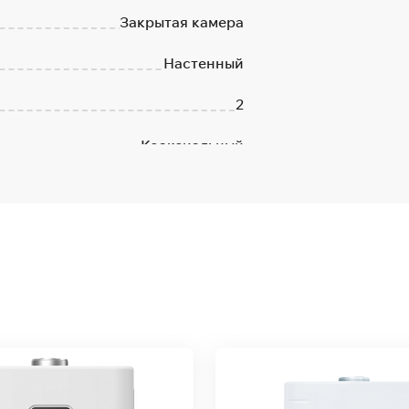
Закрытая камера
Настенный
2
Коаксиальный
Медь
Да
Нет
Нет
Южная Корея
3 года