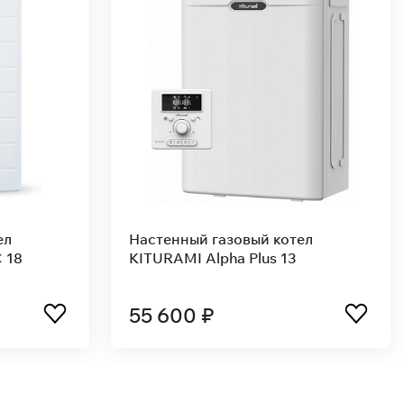
ел
Настенный газовый
двухконтурный котел Alpha Neo
C-24
63 900 ₽