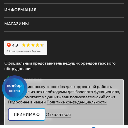
ИНФОРМАЦИЯ
МАГАЗИНЫ
Официальный представитель ведущих брендов газового
оборудования
подбор
Этот сайт использует cookies для корректной работы.
котла
Некоторые из них необходимы для базового функционала,
другие помогают улучшить ваш пользовательский опыт.
© 2026 ТД «ГАЗОВИК»
Подробнее в нашей
Политике конфиденциальности
Политика персональных данных
gazovik55@inbox.ru
Отказаться
ПРИНИМАЮ
Сайт сделали
Mahogany