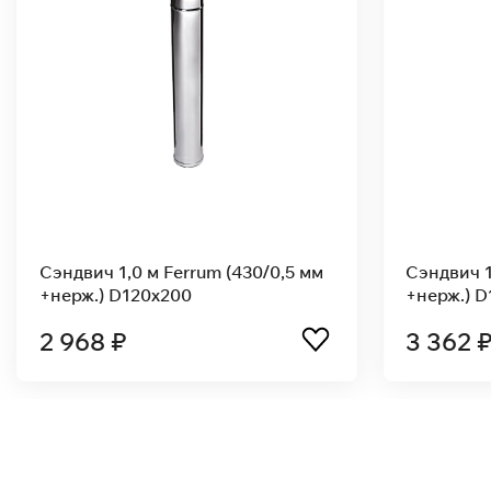
Сэндвич 1,0 м Ferrum (430/0,8 мм
Сэнд
+нерж.) D110x200
+нер
3 362 ₽
3 0