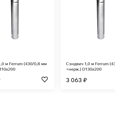
вич 1,0 м Ferrum (430/0,5 мм
Сэндвич 0,5 м Ferr
ж.) D130x200
+нерж.) D120x200
63 ₽
2 142 ₽