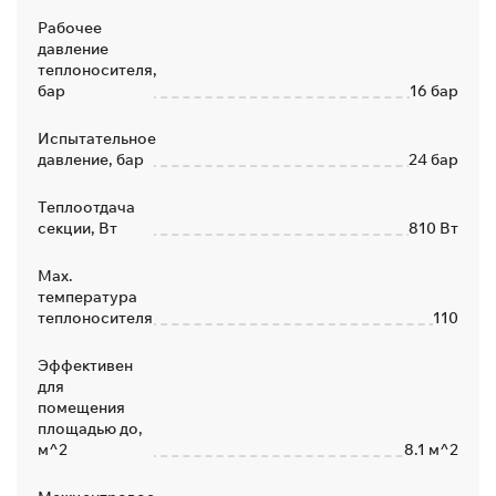
Рабочее
давление
теплоносителя,
бар
16 бар
Испытательное
давление, бар
24 бар
Теплоотдача
секции, Вт
810 Вт
Max.
температура
теплоносителя
110
Эффективен
для
помещения
площадью до,
м^2
8.1 м^2