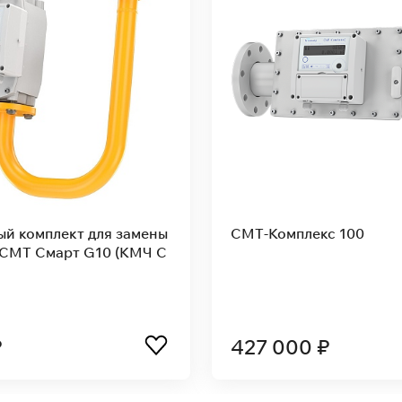
2 с настройкой
СМТ-Комплекс 25 с настройкой
еметрии
параметров и телеметрии
редачи данных
дистанционной передачи данны
ой области
для работы в Омской обл.
143 000 ₽