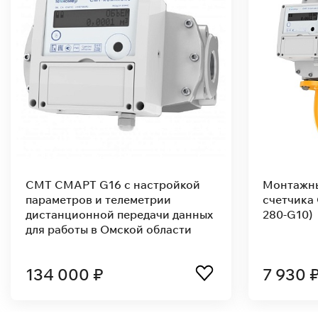
 СМАРТ 10 с настройкой
СМТ-Комплекс 40-
аметров и телеметрии
параметров и тел
танционной передачи данных
дистанционной пе
 работы в Омской области
для работы в Омск
(ДУ80)
 900 ₽
317 000 ₽