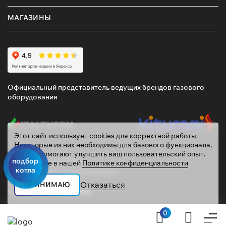
МАГАЗИНЫ
Официальный представитель ведущих брендов газового
оборудования
Этот сайт использует cookies для корректной работы.
Некоторые из них необходимы для базового функционала,
другие помогают улучшить ваш пользовательский опыт.
подбор
© 2026 ТД «ГАЗОВИК»
Подробнее в нашей
Политике конфиденциальности
котла
Политика персональных данных
gazovik55@inbox.ru
Отказаться
ПРИНИМАЮ
Сайт сделали
Mahogany
0