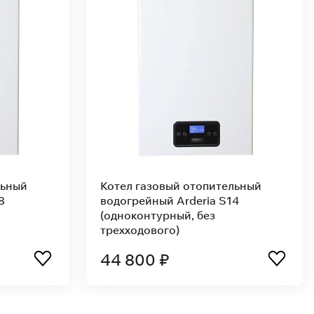
льный
Котел газовый отопительный
8
водогрейный Arderia S14
(одноконтурный, без
трехходового)
44 800 ₽