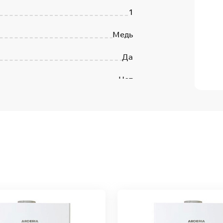
1
Медь
Да
Нет
1
Горизонтальный
Да
Россия
2 года