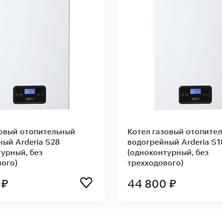
зовый отопительный
Котел газовый отопите
ный Arderia S28
водогрейный Arderia S1
урный, без
(одноконтурный, без
вого)
трехходового)
 ₽
44 800 ₽