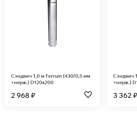
 мм
Сэндвич 1,0 м Ferrum (430/0,5 мм
С
+нерж.) D130x200
+
3 063 ₽
2