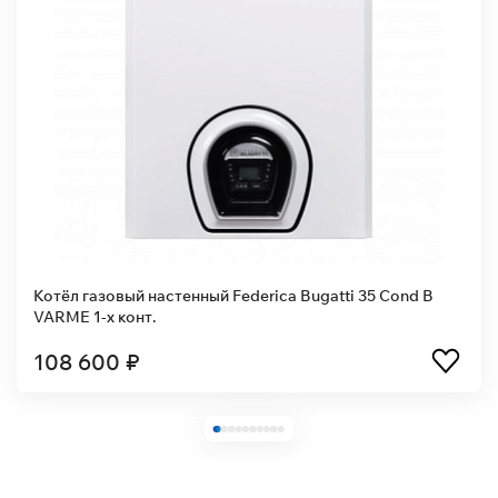
астенный Federica Bugatti 35 Cond B
Котел газовый на
.
контурный
106 800 ₽