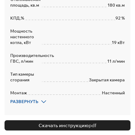
площадь, кв.м
180 кв.м
КПД,%
92 %
Мощность
настенного
котла, кВт
19 кВт
Производительность
ГВС, л/мин
11 л/мин
Тип камеры
сгорания
Закрытая камера
Монтаж
Настенный
РАЗВЕРНУТЬ
Количество
контуров
2
Дымоход
Коаксиальный
Скачать инструкцию
pdf