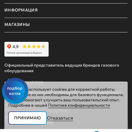
ИНФОРМАЦИЯ
МАГАЗИНЫ
Официальный представитель ведущих брендов газового
оборудования
подбор
Этот сайт использует cookies для корректной работы.
котла
Некоторые из них необходимы для базового функционала,
другие помогают улучшить ваш пользовательский опыт.
© 2026 ТД «ГАЗОВИК»
Подробнее в нашей
Политике конфиденциальности
Политика персональных данных
gazovik55@inbox.ru
Отказаться
ПРИНИМАЮ
Сайт сделали
Mahogany