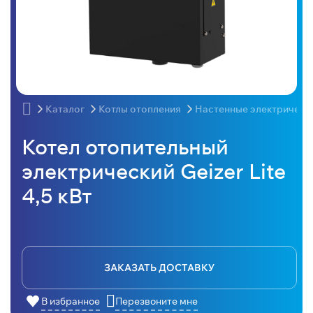
Каталог
Котлы отопления
Настенные электрическ
Котел отопительный
электрический Geizer Lite
4,5 кВт
ЗАКАЗАТЬ ДОСТАВКУ
В избранное
Перезвоните мне