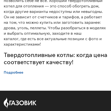
позволить себе не все. Хороший твердотопливный
котел для отопления — это способ обогреть дом,
когда другие варианты недоступны или невыгодны.
Он не зависит от счетчиков и тарифов, а работает
на том, что можно купить или заготовить заранее:
дрова, уголь, пеллеты. Чтобы разобраться в моделях
и выбрать оптимальную, заходите в наш
каталог, где есть все актуальные позиции с фото и
характеристиками!
Твердотопливные котлы: когда цена
соответствует качеству!
Подробнее
У нас вы можете заказать недорогие
твердотопливные котлы от брендов Атмосфера,
Камчатка, ZOTA и Термокрафт. Они отапливают
помещения от 20 до 320 кв.м. и работают на
доступном топливе — дровах и угле. В продаже
представлено оборудование из надежной
долговечной стали.