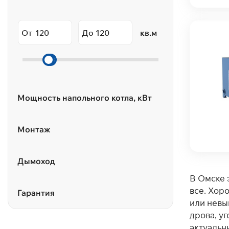
От
До
кв.м
Мощность напольного котла, кВт
Монтаж
Дымоход
В Омске 
все. Хор
Гарантия
или невыг
дрова, уг
актуальн