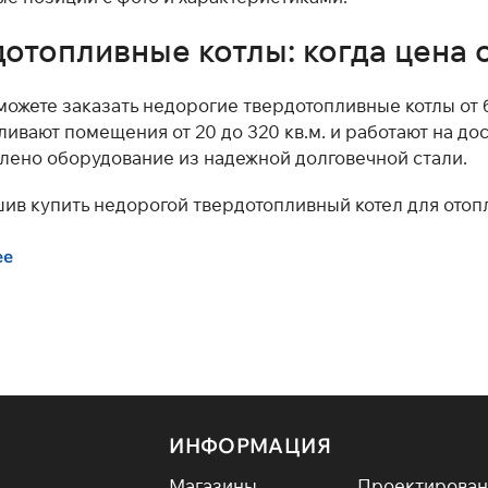
отопливные котлы: когда цена с
 можете заказать недорогие твердотопливные котлы от
ливают помещения от 20 до 320 кв.м. и работают на до
лено оборудование из надежной долговечной стали.
ив купить недорогой твердотопливный котел для отоп
ее
ость. Полная независимость от газа и электричества —
я. Доступная стоимость топлива и высокий КПД совре
ть. Простая конструкция и долговечные материалы (с
льность. Подходят для частных домов, дач, гаражей 
вердотопливные котлы в Омске можно с быстрой доста
ачи, быстро привезем по нужному адресу и ответим на
ИНФОРМАЦИЯ
Магазины
Проектирован