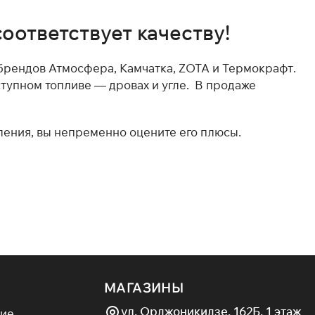
оответствует качеству!
 брендов Атмосфера, Камчатка, ZOTA и Термокрафт.
ступном топливе — дровах и угле. В продаже
ления, вы непременно оцените его плюсы.
 тепло всегда с вами.
менных моделей.
таль или чугун) обеспечивают долгий срок службы.
и производственных помещений.
вкой по городу и области. Мы подберем модель под
 все вопросы.
МАГАЗИНЫ
ул. Орджоникидзе, 162Б, 1 этаж
ие