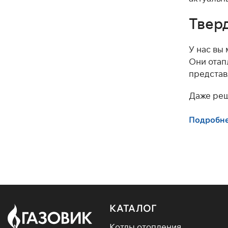
Тверд
У нас вы
Они отап
представ
Даже реш
Подробн
Автономн
Экономи
Надежнос
Универса
Купить т
ваши зад
КАТАЛОГ
Котлы отопления