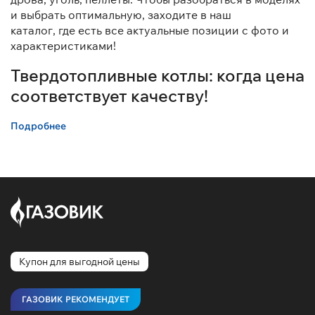
и выбрать оптимальную, заходите в наш
каталог, где есть все актуальные позиции с фото и
характеристиками!
Твердотопливные котлы: когда цена
соответствует качеству!
Подробнее
У нас вы можете заказать недорогие
твердотопливные котлы от брендов Атмосфера,
Камчатка, ZOTA и Термокрафт. Они отапливают
помещения от 20 до 320 кв.м. и работают на
доступном топливе — дровах и угле. В продаже
представлено оборудование из надежной
долговечной стали.
Даже решив купить недорогой твердотопливный
Купон для выгодной цены
котел для отопления, вы непременно оцените его
плюсы.
ГАЗОВИК РЕКОМЕНДУЕТ
Автономность. Полная независимость от газа и