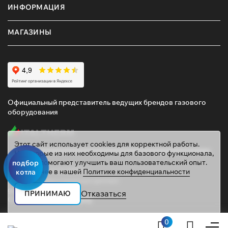
ИНФОРМАЦИЯ
МАГАЗИНЫ
Официальный представитель ведущих брендов газового
оборудования
Этот сайт использует cookies для корректной работы.
Некоторые из них необходимы для базового функционала,
другие помогают улучшить ваш пользовательский опыт.
подбор
© 2026 ТД «ГАЗОВИК»
Подробнее в нашей
Политике конфиденциальности
котла
Политика персональных данных
gazovik55@inbox.ru
Отказаться
ПРИНИМАЮ
Сайт сделали
Mahogany
0