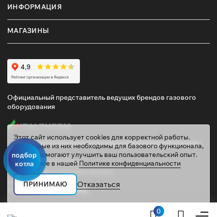
ИНФОРМАЦИЯ
МАГАЗИНЫ
Официальный представитель ведущих брендов газового
оборудования
Этот сайт использует cookies для корректной работы.
Некоторые из них необходимы для базового функционала,
другие помогают улучшить ваш пользовательский опыт.
подбор
© 2026 ТД «ГАЗОВИК»
Подробнее в нашей
Политике конфиденциальности
котла
Политика персональных данных
gazovik55@inbox.ru
Отказаться
ПРИНИМАЮ
Сайт сделали
Mahogany
0