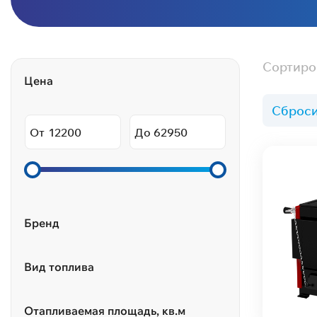
Сортиро
Цена
Сброси
От
До
Бренд
Вид топлива
Отапливаемая площадь, кв.м