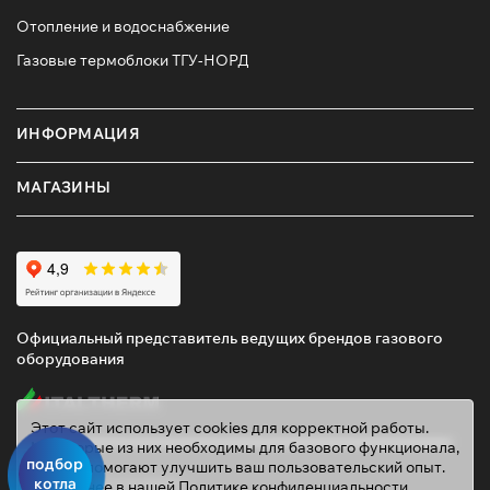
высоким КПД, стальным теплообменником и
Отопление и водоснабжение
увеличенной топочной камерой для длительного
горения.
Газовые термоблоки ТГУ-НОРД
Купить твердотопливный котел Zota — разумное
решение для тех, кто ищет тепло без лишних затрат
ИНФОРМАЦИЯ
и зависимости от коммунальных служб. Доставим по
Омску и области, поможем с подбором мощности и
серии!
МАГАЗИНЫ
Официальный представитель ведущих брендов газового
оборудования
Этот сайт использует cookies для корректной работы.
Некоторые из них необходимы для базового функционала,
подбор
другие помогают улучшить ваш пользовательский опыт.
котла
© 2026 ТД «ГАЗОВИК»
Подробнее в нашей
Политике конфиденциальности