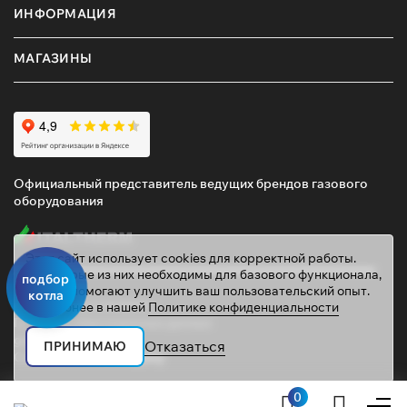
ИНФОРМАЦИЯ
и зависимости от коммунальных служб. Доставим по
Омску и области, поможем с подбором мощности и
серии!
МАГАЗИНЫ
Официальный представитель ведущих брендов газового
оборудования
Этот сайт использует cookies для корректной работы.
Некоторые из них необходимы для базового функционала,
подбор
другие помогают улучшить ваш пользовательский опыт.
котла
© 2026 ТД «ГАЗОВИК»
Подробнее в нашей
Политике конфиденциальности
Политика персональных данных
gazovik55@inbox.ru
Отказаться
ПРИНИМАЮ
Сайт сделали
Mahogany
0