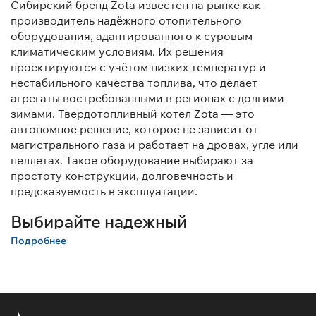
Сибирский бренд Zota известен на рынке как
производитель надёжного отопительного
оборудования, адаптированного к суровым
климатическим условиям. Их решения
проектируются с учётом низких температур и
нестабильного качества топлива, что делает
агрегаты востребованными в регионах с долгими
зимами. Твердотопливный котел Zota — это
автономное решение, которое не зависит от
магистрального газа и работает на дровах, угле или
пеллетах. Такое оборудование выбирают за
простоту конструкции, долговечность и
предсказуемость в эксплуатации.
Выбирайте надежный
твердотопливный котел Зота для
Подробнее
дома и дачи!
У нас выгодно купить твердотопливные котлы Зота
мощностью от 8 до 18 кВт, которые подходят для