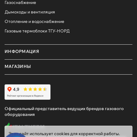
Газоснабжение
Енисей — проверенные временем агрегаты с
Дымоходы и вентиляция
высоким КПД, стальным теплообменником и
Отопление и водоснабжение
увеличенной топочной камерой для длительного
горения.
Газовые термоблоки ТГУ-НОРД
Купить твердотопливный котел Zota — разумное
решение для тех, кто ищет тепло без лишних затрат
ИНФОРМАЦИЯ
и зависимости от коммунальных служб. Доставим по
Омску и области, поможем с подбором мощности и
серии!
МАГАЗИНЫ
Официальный представитель ведущих брендов газового
оборудования
Этот сайт использует cookies для корректной работы.