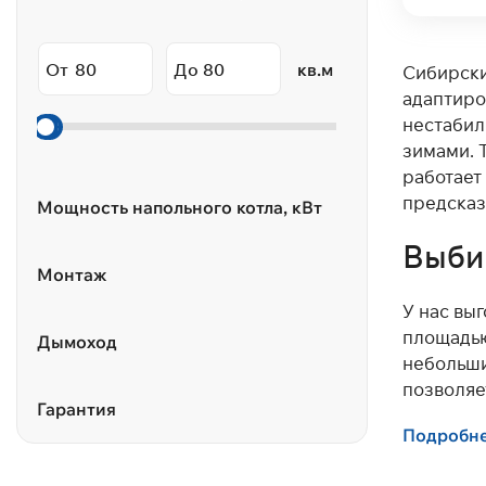
От
До
кв.м
Сибирски
адаптиро
нестабил
зимами. 
работает
предсказ
Мощность напольного котла, кВт
Выби
Монтаж
У нас вы
площадью
Дымоход
небольши
позволяе
Гарантия
Предлага
Подробн