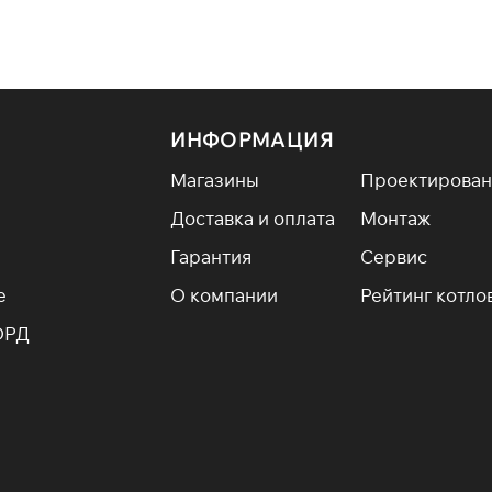
мпактные модели с простой конструкцией, которые от
— проверенные временем агрегаты с высоким КПД, ст
для длительного горения.
вердотопливный котел Zota — разумное решение для те
нальных служб. Доставим по Омску и области, поможе
ИНФОРМАЦИЯ
Магазины
Проектирован
Доставка и оплата
Монтаж
Гарантия
Сервис
е
О компании
Рейтинг котло
ОРД