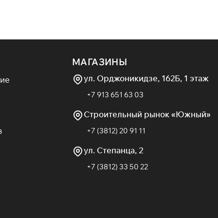
лично подходят для небольших помещений и дач.
альным теплообменником и увеличенной топочной
х, кто ищет тепло без лишних затрат и зависимости
м с подбором мощности и серии!
МАГАЗИНЫ
ул. Орджоникидзе, 162Б, 1 этаж
ие
+7 913 651 63 03
Строительный рынок «Южный»
в
+7 (3812) 20 91 11
ул. Степанца, 2
+7 (3812) 33 50 22