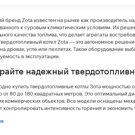
й бренд Zota известен на рынке как производитель на
ванного к суровым климатическим условиям. Их решен
ьного качества топлива, что делает агрегаты востребо
Твердотопливный котел Zota — это автономное решение,
 на дровах, угле или пеллетах. Такое оборудование выб
уемость в эксплуатации.
райте надежный твердотопливны
годно купить твердотопливные котлы Зота мощностью о
 от 80 до 180 квадратных метров. Это оптимальный ди
х коммерческих объектов. Все модели оснащены механ
т контролировать интенсивность горения и экономить 
ем по доступной цене твердотопливные котлы Zota из
ее