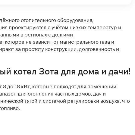
дёжного отопительного оборудования,
ия проектируются с учётом низких температур и
ванными в регионах с долгими
 которое не зависит от магистрального газа и
ирают за простоту конструкции, долговечность и
й котел Зота для дома и дачи!
т 8 до 18 кВт, которые подходят для помещений
апазон для отопления частных домов, дач и
ической тягой и системой регулировки воздуха, что
топливо.
 двух популярных серий.