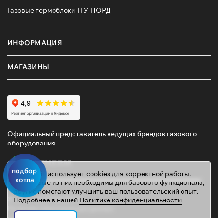
Газовые термоблоки ТГУ-НОРД
ИНФОРМАЦИЯ
МАГАЗИНЫ
Официальный представитель ведущих брендов газового
оборудования
подбор
Этот сайт использует cookies для корректной работы.
котла
Некоторые из них необходимы для базового функционала,
другие помогают улучшить ваш пользовательский опыт.
© 2026 ТД «ГАЗОВИК»
Подробнее в нашей
Политике конфиденциальности
Политика персональных данных
gazovik55@inbox.ru