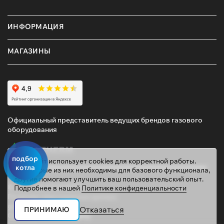
ИНФОРМАЦИЯ
МАГАЗИНЫ
Официальный представитель ведущих брендов газового
оборудования
подбор
Этот сайт использует cookies для корректной работы.
котла
Некоторые из них необходимы для базового функционала,
другие помогают улучшить ваш пользовательский опыт.
© 2026 ТД «ГАЗОВИК»
Подробнее в нашей
Политике конфиденциальности
Политика персональных данных
gazovik55@inbox.ru
Отказаться
ПРИНИМАЮ
Сайт сделали
Mahogany