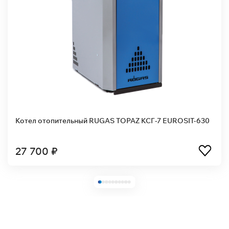
опительный RUGAS TOPAZ КСГ-7 EUROSIT-630
Котел ото
630
 ₽
35 350 