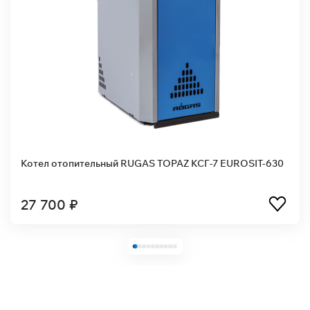
опительный RUGAS TOPAZ КСГ-7 EUROSIT-630
Котел ото
630
 ₽
35 350 