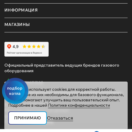
ИНФОРМАЦИЯ
МАГАЗИНЫ
Официальный представитель ведущих брендов газового
оборудования
подбор
Этот сайт использует cookies для корректной работы.
котла
Некоторые из них необходимы для базового функционала,
другие помогают улучшить ваш пользовательский опыт.
© 2026 ТД «ГАЗОВИК»
Подробнее в нашей
Политике конфиденциальности
Политика персональных данных
gazovik55@inbox.ru
Отказаться
ПРИНИМАЮ
Сайт сделали
Mahogany