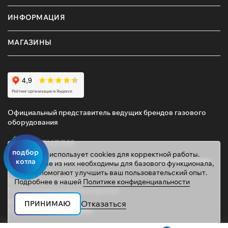
ИНФОРМАЦИЯ
МАГАЗИНЫ
Официальный представитель ведущих брендов газового
оборудования
подбор
Этот сайт использует cookies для корректной работы.
котла
Некоторые из них необходимы для базового функционала,
другие помогают улучшить ваш пользовательский опыт.
© 2026 ТД «ГАЗОВИК»
Подробнее в нашей
Политике конфиденциальности
Политика персональных данных
gazovik55@inbox.ru
Отказаться
ПРИНИМАЮ
Сайт сделали
Mahogany