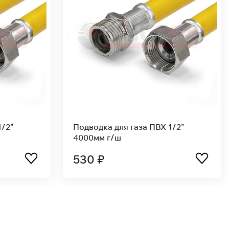
Подводка для газа ПВХ 1/2"
Подводка для 
1500мм г/ш
800мм г/ш
300 ₽
240 ₽