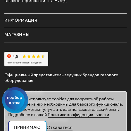
Газовые термоблоки ТГУ-НОРД
ИНФОРМАЦИЯ
МАГАЗИНЫ
Официальный представитель ведущих брендов газового
оборудования
подбор
Этот сайт использует cookies для корректной работы.
котла
Некоторые из них необходимы для базового функционала,
другие помогают улучшить ваш пользовательский опыт.
© 2026 ТД «ГАЗОВИК»
Подробнее в нашей
Политике конфиденциальности
Политика персональных данных
gazovik55@inbox.ru
Отказаться
ПРИНИМАЮ
Сайт сделали
Mahogany